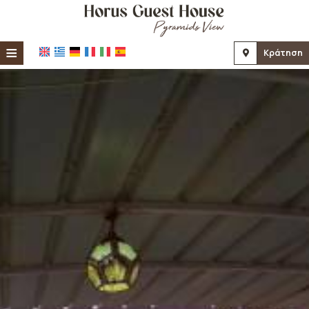
≡
Κράτηση
Αρχική
Τοποθεσία
Διαμονή
Παροχές
Φωτογραφίες